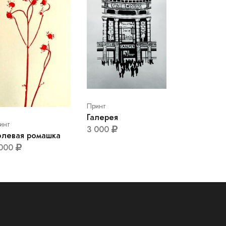
Принт
Галерея
инт
3 000
олевая ромашка
 000