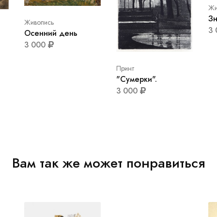
Жи
Зн
Живопись
3
Осенний день
3 000
Принт
"Сумерки".
3 000
Вам так же может понравиться