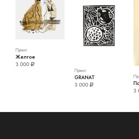
Принт
Желтое
3 000
Принт
Пр
GRANAT
П
3 000
3