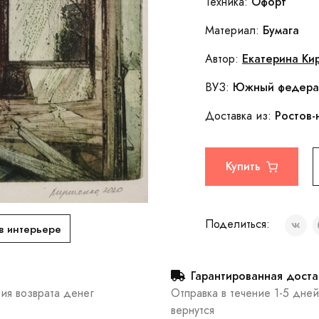
Офорт
Техника:
Бумага
Материал:
Екатерина Ки
Автор:
Южный федерал
ВУЗ:
Ростов-
Доставка из:
Купить
Поделиться:
в интерьере
Гарантированная доста
тия возврата денег
Отправка в течение 1-5 дней
вернутся